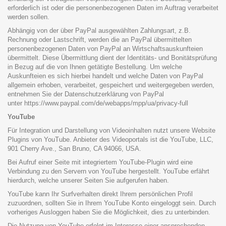
erforderlich ist oder die personenbezogenen Daten im Auftrag verarbeitet
werden sollen.
Abhängig von der über PayPal ausgewählten Zahlungsart, z.B.
Rechnung oder Lastschrift, werden die an PayPal übermittelten
personenbezogenen Daten von PayPal an Wirtschaftsauskunfteien
übermittelt. Diese Übermittlung dient der Identitäts- und Bonitätsprüfung
in Bezug auf die von Ihnen getätigte Bestellung. Um welche
Auskunfteien es sich hierbei handelt und welche Daten von PayPal
allgemein erhoben, verarbeitet, gespeichert und weitergegeben werden,
entnehmen Sie der Datenschutzerklärung von PayPal
unter
https://www.paypal.com/de/webapps/mpp/ua/privacy-full
YouTube
Für Integration und Darstellung von Videoinhalten nutzt unsere Website
Plugins von YouTube. Anbieter des Videoportals ist die YouTube, LLC,
901 Cherry Ave., San Bruno, CA 94066, USA.
Bei Aufruf einer Seite mit integriertem YouTube-Plugin wird eine
Verbindung zu den Servern von YouTube hergestellt. YouTube erfährt
hierdurch, welche unserer Seiten Sie aufgerufen haben.
YouTube kann Ihr Surfverhalten direkt Ihrem persönlichen Profil
zuzuordnen, sollten Sie in Ihrem YouTube Konto eingeloggt sein. Durch
vorheriges Ausloggen haben Sie die Möglichkeit, dies zu unterbinden.
Die Nutzung von YouTube erfolgt im Interesse einer ansprechenden