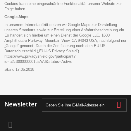
Cookies kann eine eingeschränkte Funktionalität unserer Website zur
Folge haben.
Google-Maps
In unserem Internetauftritt setzen wir Google Maps zur Darstellung
unseres Standorts sowie zur Erstellung einer Anfahrtsbeschreibung ein.
Es handelt sich hierbei um einen Dienst der Google LLC, 1600
Amphitheatre Parkway, Mountain View, CA 94043 USA, nachfolgend nur
„Google“ genannt. Durch die Zertifizierung nach dem EU-US-
Datenschutzschild („EU-US Privacy Shield“)
https://www.privacyshield.gov/participant?
id=a2zt000000001L5AAI&status=Active
Stand 17.05.2018
Newsletter