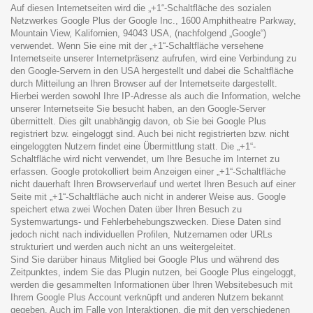
Auf diesen Internetseiten wird die „+1“-Schaltfläche des sozialen
Netzwerkes Google Plus der Google Inc., 1600 Amphitheatre Parkway,
Mountain View, Kalifornien, 94043 USA, (nachfolgend „Google“)
verwendet. Wenn Sie eine mit der „+1“-Schaltfläche versehene
Internetseite unserer Internetpräsenz aufrufen, wird eine Verbindung zu
den Google-Servern in den USA hergestellt und dabei die Schaltfläche
durch Mitteilung an Ihren Browser auf der Internetseite dargestellt.
Hierbei werden sowohl Ihre IP-Adresse als auch die Information, welche
unserer Internetseite Sie besucht haben, an den Google-Server
übermittelt. Dies gilt unabhängig davon, ob Sie bei Google Plus
registriert bzw. eingeloggt sind. Auch bei nicht registrierten bzw. nicht
eingeloggten Nutzern findet eine Übermittlung statt. Die „+1“-
Schaltfläche wird nicht verwendet, um Ihre Besuche im Internet zu
erfassen. Google protokolliert beim Anzeigen einer „+1“-Schaltfläche
nicht dauerhaft Ihren Browserverlauf und wertet Ihren Besuch auf einer
Seite mit „+1“-Schaltfläche auch nicht in anderer Weise aus. Google
speichert etwa zwei Wochen Daten über Ihren Besuch zu
Systemwartungs- und Fehlerbehebungszwecken. Diese Daten sind
jedoch nicht nach individuellen Profilen, Nutzernamen oder URLs
strukturiert und werden auch nicht an uns weitergeleitet.
Sind Sie darüber hinaus Mitglied bei Google Plus und während des
Zeitpunktes, indem Sie das Plugin nutzen, bei Google Plus eingeloggt,
werden die gesammelten Informationen über Ihren Websitebesuch mit
Ihrem Google Plus Account verknüpft und anderen Nutzern bekannt
gegeben. Auch im Falle von Interaktionen, die mit den verschiedenen