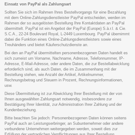
Einsatz von PayPal als Zahlungsart
Sollten Sie sich im Rahmen Ihres Bestellvorgangs für eine Bezahlung
mit dem Online-Zahlungsdienstleister PayPal entscheiden, werden im
Rahmen der so ausgelösten Bestellung Ihre Kontaktdaten an PayPal
übermittelt. PayPal ist ein Angebot der PayPal (Europe) S.à.r.l. & Cie.
S.C.A., 22-24 Boulevard Royal, L-2449 Luxembourg. PayPal übernimmt
dabei die Funktion eines Online-Zahlungsdienstleisters sowie eines
Treuhänders und bietet Käuferschutzdienste an.
Bei den an PayPal übermittelten personenbezogenen Daten handelt es
sich zumeist um Vorname, Nachname, Adresse, Telefonnummer, IP-
Adresse, E-Mail-Adresse, oder andere Daten, die zur Bestellabwicklung
erforderlich sind, als auch Daten, die im Zusammenhang mit der
Bestellung stehen, wie Anzahl der Artikel, Artikelnummer,
Rechnungsbetrag und Steuern in Prozent, Rechnungsinformationen,
usw.
Diese Übermittelung ist zur Abwicklung Ihrer Bestellung mit der von
Ihnen ausgewählten Zahlungsart notwendig, insbesondere zur
Bestätigung Ihrer Identität, zur Administration Ihrer Zahlung und der
Kundenbeziehung.
Bitte beachten Sie jedoch: Personenbezogenen Daten können seitens
PayPal auch an Leistungserbringer, an Subunternehmer oder andere
verbundene Unternehmen weitergegeben werden, soweit dies zur
Erfüllung der vertraglichen Verpflichtungen aus Ihrer Bestellung