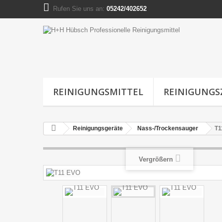
Rufen Sie uns an:
05242/402652
REINIGUNGSMITTEL
REINIGUNG
Reinigungsgeräte
Nass-/Trockensauger
T1
Vergrößern