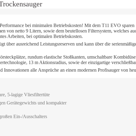
i-Trockensauger
Performance bei minimalen Betriebskosten! Mit dem T11 EVO sparen 
on netto 9 Litern, sowie dem beutellosen Filtersystem, welches auch 
entes Arbeiten, bei optimalen Betriebskosten.
gt über ausreichend Leistungsreserven und kann über die serienmäßige 
örsteckplätze, rundum elastische Stoßkanten, umschaltbare Kombidüse,
tertechnologie, 13 m Aktionsradius, sowie der einzigartige verschließb
nd Innovationen alle Ansprüche an einen modernen Profisauger von heu
, 5-lagige Vliesfiltertüte
ngen Gerätegewichts und kompakter
großen Ein-/Ausschalters