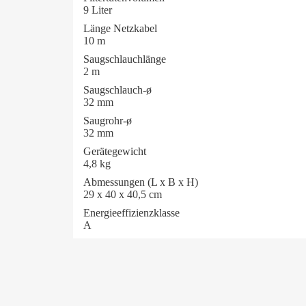
9 Liter
Länge Netzkabel
10 m
Saugschlauchlänge
2 m
Saugschlauch-ø
32 mm
Saugrohr-ø
32 mm
Gerätegewicht
4,8 kg
Abmessungen (L x B x H)
29 x 40 x 40,5 cm
Energieeffizienzklasse
A