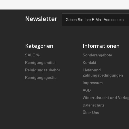
Newsletter
Kategorien
Informationen
SALE %
Sonderangebote
Reinigungsmittel
Kontakt
Reinigungszubehör
Liefer-und
Zahlungsbedingungen
Reinigungsgeräte
Impressum
AGB
Widerrufsrecht und Vorla
Datenschutz
Über Uns