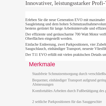
Innovativer, leistungsstarker Prof
Erleben Sie die neue Generation EVO mit maximaler 
Saugleistung und dem hohen Schmutzaufnahmevolumen v
bestens gerüstet für lange Arbeitsintervalle und effizi
Der effiziente und geräuscharme 700 Watt Motor verfü
Oberflächen eingestellt werden.
Einfache Entleerung, zwei Parkpositionen, vier Zubeh
Saugschlauch, einhändiger Transport, neueste Vliesfil
Der T11 EVO erfüllt mit vielen praktischen Details u
Merkmale
Staubfreie Schmutzentsorgung durch verschließbare
Bequemer, einhändiger Transport aufgrund geri
Abmessungen
Komfortables Arbeiten durch Fußbetätigung des 
2 seitliche Parkpositionen für das Sauggeschirr