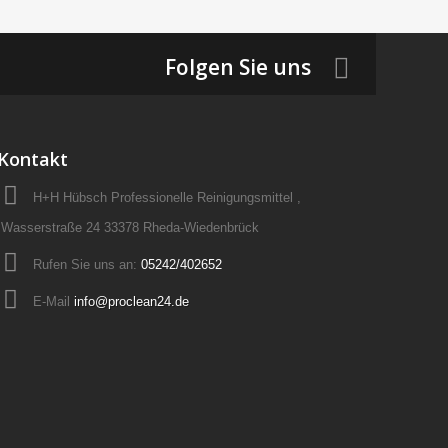
Folgen Sie uns
Kontakt
H+H Hübsch Professionelle Reinigungsmittel ,
Wasserstraße 24 33378 Rheda-Wiedenbrück
Rufen Sie uns an:
05242/402652
E-Mail
info@proclean24.de